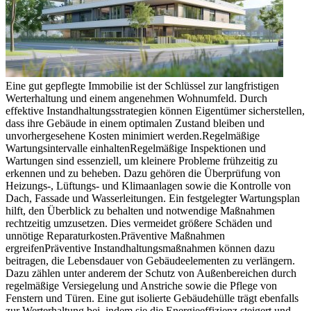
Eine gut gepflegte Immobilie ist der Schlüssel zur langfristigen
Werterhaltung und einem angenehmen Wohnumfeld. Durch
effektive Instandhaltungsstrategien können Eigentümer sicherstellen,
dass ihre Gebäude in einem optimalen Zustand bleiben und
unvorhergesehene Kosten minimiert werden.Regelmäßige
Wartungsintervalle einhaltenRegelmäßige Inspektionen und
Wartungen sind essenziell, um kleinere Probleme frühzeitig zu
erkennen und zu beheben. Dazu gehören die Überprüfung von
Heizungs-, Lüftungs- und Klimaanlagen sowie die Kontrolle von
Dach, Fassade und Wasserleitungen. Ein festgelegter Wartungsplan
hilft, den Überblick zu behalten und notwendige Maßnahmen
rechtzeitig umzusetzen. Dies vermeidet größere Schäden und
unnötige Reparaturkosten.Präventive Maßnahmen
ergreifenPräventive Instandhaltungsmaßnahmen können dazu
beitragen, die Lebensdauer von Gebäudeelementen zu verlängern.
Dazu zählen unter anderem der Schutz von Außenbereichen durch
regelmäßige Versiegelung und Anstriche sowie die Pflege von
Fenstern und Türen. Eine gut isolierte Gebäudehülle trägt ebenfalls
zur Werterhaltung bei, indem sie die Energieeffizienz steigert und